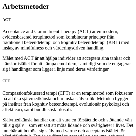
Arbetsmetoder
ACT
Acceptance and Commitment Therapy (ACT) är en modern,
evidensbaserad terapimetod som kombinerar principer från
traditionell beteendeterapi och kognitiv beteendeterapi (KBT) med
inslag av mindfulness och värderingsdriven handling.
Målet med ACT är att hjälpa individer att acceptera sina tankar och
känslor istället för att kämpa emot dem, samtidigt som de engagerar
sig i handlingar som ligger i linje med deras värderingar.
CFT
Compassionfokuserad terapi (CFT) är en terapimetod som fokuserar
på att öka självmedkänsla och minska självkritik. Metoden bygger
på insikter från kognitiv beteendeterapi, evolutionär psykologi och
affektteori, samt buddhistisk filosofi.
Självmedkänsla handlar om att vara en förstående och stöttande vän
till sig själv – som ett sätt att möta lidande och svårigheter i livet. Det
innebär att bemöta sig själv med värme och acceptans istället för