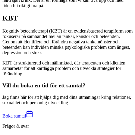
hård självkritik. Det är en förmåga som vi kan öva upp och med
tiden bli riktigt bra på.
KBT
Kognitiv beteendeterapi (KBT) är en evidensbaserad terapiform som
fokuserar på sambandet mellan tankar, känslor och beteenden.
Genom att identifiera och förändra negativa tankemönster och
beteenden kan individen minska psykologiska problem som ångest,
depression och stress.
KBT är strukturerad och målinriktad, där terapeuten och klienten
samarbetar för att kartlägga problem och utveckla strategier för
förändring.
Vill du boka en tid för ett samtal?
Jag finns här för att hjälpa dig med dina utmaningar kring relationer,
sexualitet och personlig utveckling.
Boka samtal
Frågor & svar