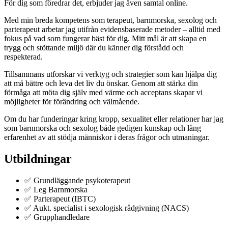
För dig som föredrar det, erbjuder jag även samtal online.
Med min breda kompetens som terapeut, barnmorska, sexolog och
parterapeut arbetar jag utifrån evidensbaserade metoder – alltid med
fokus på vad som fungerar bäst för dig. Mitt mål är att skapa en
trygg och stöttande miljö där du känner dig förstådd och
respekterad.
Tillsammans utforskar vi verktyg och strategier som kan hjälpa dig
att må bättre och leva det liv du önskar. Genom att stärka din
förmåga att möta dig själv med värme och acceptans skapar vi
möjligheter för förändring och välmående.
Om du har funderingar kring kropp, sexualitet eller relationer har jag
som barnmorska och sexolog både gedigen kunskap och lång
erfarenhet av att stödja människor i deras frågor och utmaningar.
Utbildningar
✅ Grundläggande psykoterapeut
✅ Leg Barnmorska
✅ Parterapeut (IBTC)
✅ Aukt. specialist i sexologisk rådgivning (NACS)
✅ Grupphandledare