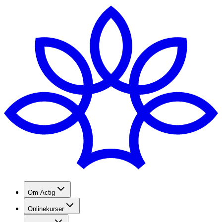
Om Actig
Onlinekurser