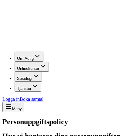
Om Actig
Onlinekurser
Sexologi
Tjänster
Logga in
Boka samtal
Meny
Personuppgiftspolicy